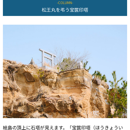
松王丸を弔う宝篋印塔
絵島の頂上に石塔が見えます。「宝篋印塔（ほうきょうい