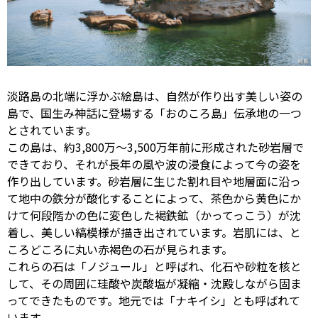
淡路島の北端に浮かぶ絵島は、自然が作り出す美しい姿の
島で、国生み神話に登場する「おのころ島」伝承地の一つ
とされています。
この島は、約3,800万～3,500万年前に形成された砂岩層で
できており、それが長年の風や波の浸食によって今の姿を
作り出しています。砂岩層に生じた割れ目や地層面に沿っ
て地中の鉄分が酸化することによって、茶色から黄色にか
けて何段階かの色に変色した褐鉄鉱（かってっこう）が沈
着し、美しい縞模様が描き出されています。岩肌には、と
ころどころに丸い赤褐色の石が見られます。
これらの石は「ノジュール」と呼ばれ、化石や砂粒を核と
して、その周囲に珪酸や炭酸塩が凝縮・沈殿しながら固ま
ってできたものです。地元では「ナキイシ」とも呼ばれて
います。