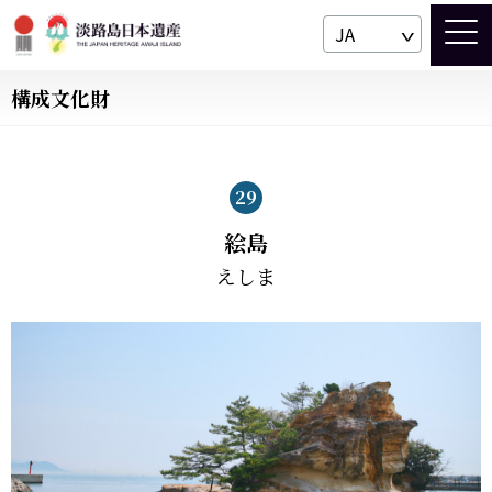
JA
構成文化財
29
絵島
えしま