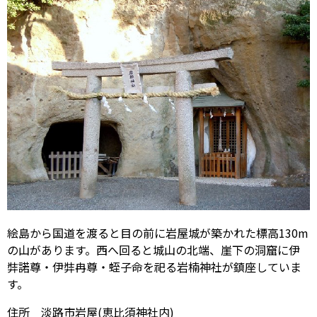
絵島から国道を渡ると目の前に岩屋城が築かれた標高130m
の山があります。西へ回ると城山の北端、崖下の洞窟に伊
弉諾尊・伊弉冉尊・蛭子命を祀る岩楠神社が鎮座していま
す。
住所 淡路市岩屋(恵比須神社内)