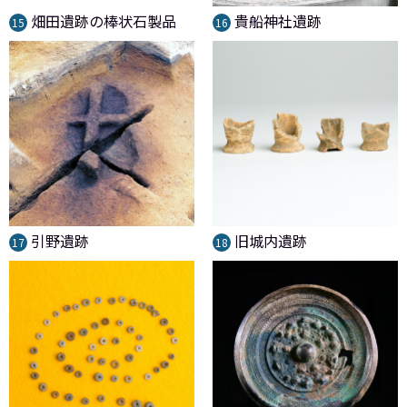
畑田遺跡の棒状石製品
貴船神社遺跡
15
16
引野遺跡
旧城内遺跡
17
18