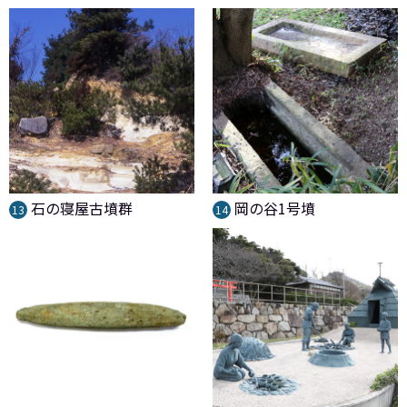
石の寝屋古墳群
岡の谷1号墳
13
14