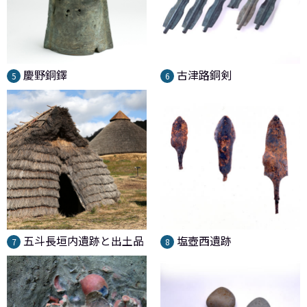
慶野銅鐸
古津路銅剣
5
6
五斗長垣内遺跡と出土品
塩壺西遺跡
7
8