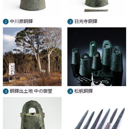
中川原銅鐸
日光寺銅鐸
1
2
銅鐸出土地 中の御堂
松帆銅鐸
3
4