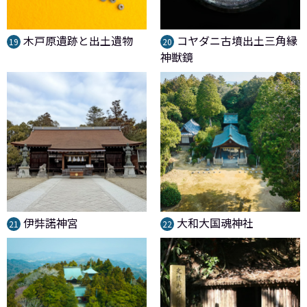
木戸原遺跡と出土遺物
コヤダニ古墳出土三角縁
19
20
神獣鏡
伊弉諾神宮
大和大国魂神社
21
22