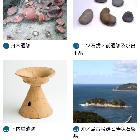
舟木遺跡
二ツ石戎ノ前遺跡及び出
9
10
土品
下内膳遺跡
沖ノ島古墳群と棒状石製
11
12
品