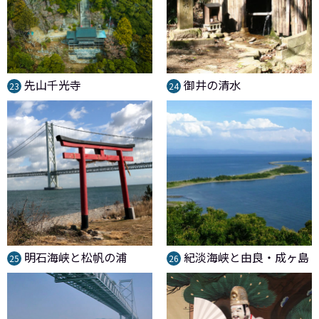
先山千光寺
御井の清水
23
24
明石海峡と松帆の浦
紀淡海峡と由良・成ヶ島
25
26