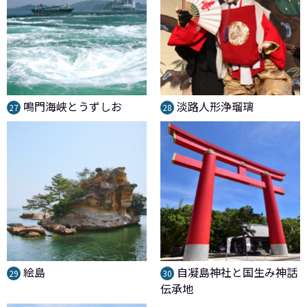
鳴門海峡とうずしお
淡路人形浄瑠璃
27
28
絵島
自凝島神社と国生み神話
29
30
伝承地