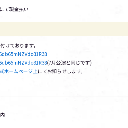
受付にて現金払い
け付けております。
/J6qb65mNZVdo31R38
/J6qb65mNZVdo31R38
(7月公演と同じです)
式ホームページ上
にてお知らせします。
会内