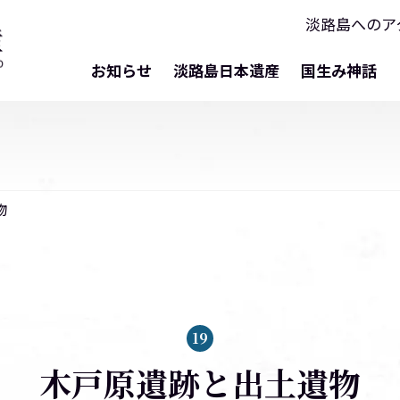
淡路島へのア
お知らせ
淡路島日本遺産
国生み神話
物
19
木戸原遺跡と出土遺物