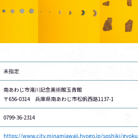
未指定
南あわじ市滝川記念美術館玉青館
〒656-0314 兵庫県南あわじ市松帆西路1137-1
0799-36-2314
https://www.city.minamiawaji.hyogo.jp/soshiki/gyoku